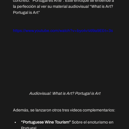
concreto: “Portugal es Arte”. Este enfoque se entiende a 
la perfección al ver su material audiovisual “What is Art? 
Portugal is Art”
https://www.youtube.com/watch?v=byo4vVd9a9E&t=3s
Audiovisual: What is Art? Portugal is Art
Además, se lanzaron otros tres videos complementarios:
“Portuguese Wine Tourism”
 Sobre el enoturismo en 
Portugal.