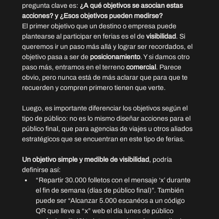
pregunta clave es: 
¿A qué objetivos se asocian estas 
acciones? y ¿Esos objetivos pueden medirse?
El primer objetivo que un destino o empresa puede 
plantearse al participar en ferias es el de 
visibilidad
. Si 
queremos ir un paso más allá y lograr ser recordados, el 
objetivo pasa a ser de 
posicionamiento
. Y si damos otro 
paso más, entramos en el terreno 
comercial
. Parece 
obvio, pero nunca está de más aclarar que para que te 
recuerden y compren primero tienen que verte.
Luego, es importante diferenciar los objetivos según el 
tipo de público: no es lo mismo diseñar acciones para el 
público final, que para agencias de viajes u otros aliados 
estratégicos que se encuentran en este tipo de ferias.
Un objetivo simple y medible de visibilidad
, podría 
definirse así:
“Repartir 30.000 folletos con el mensaje ‘x’ durante 
el fin de semana (días de público final)”. También 
puede ser “Alcanzar 5.000 escanéos a un código 
QR que lleve a “x” web el día lunes de público 